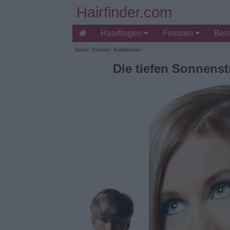
Hairfinder.com
Haarfragen
Frisuren
Ber
Home
>
Frisuren
>
Kollektionen
>
Die tiefen Sonnenst