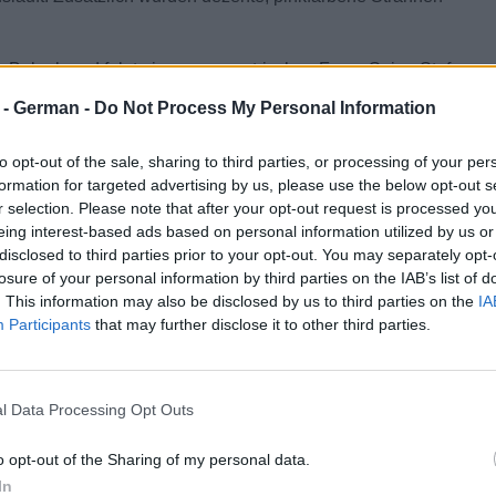
en Bob ab und folgt einer asymmetrischen Form. Seine Stufen
atürliche Leichtigkeit wird auch im Styling viel Wert auf die
r - German -
Do Not Process My Personal Information
en feuchtigkeitsspendenden Festiger. Mit dem Glätteisen und
 die Kreation abschließend mittels Fingertechniken gestylt.
to opt-out of the sale, sharing to third parties, or processing of your per
formation for targeted advertising by us, please use the below opt-out s
r selection. Please note that after your opt-out request is processed y
eing interest-based ads based on personal information utilized by us or
disclosed to third parties prior to your opt-out. You may separately opt-
sser, Tobias Strunz
losure of your personal information by third parties on the IAB’s list of
. This information may also be disclosed by us to third parties on the
IA
Participants
that may further disclose it to other third parties.
l Data Processing Opt Outs
o opt-out of the Sharing of my personal data.
In