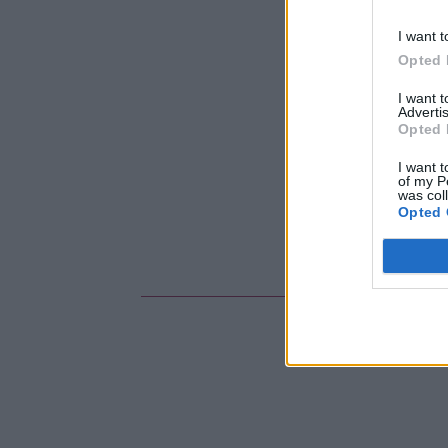
I want t
Opted 
I want 
Advertis
Opted 
I want t
of my P
was col
Opted 