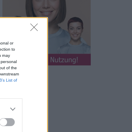
sonal or
ection to
ou may
 personal
out of the
 downstream
B’s List of