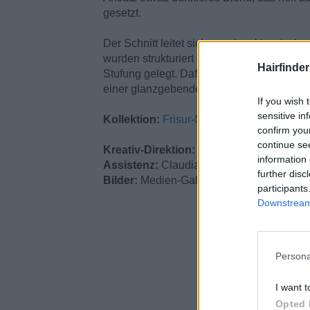
gesetzt.
Der Schnitt leitet sich aus dem klassisch
wurden strukturiert ausgearbeitet. Für die n
Hairfinde
Stufung gelegt. Dafür erhält das Haar ein
einer glanzgebenden fettfreien Creme wird
If you wish 
sensitive in
Kollektion:
Frisur-Mode
confirm you
continue se
Kreativ-Direktion:
Alexander Seidel
information 
Assistenz:
Claudia Grenz, Rafaele Stohwa
further disc
Bilder:
Medien-Galerie A. Seidel
participants
Downstream 
Persona
I want t
Opted 