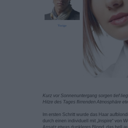
Vorige
Kurz vor Sonnenuntergang sorgen tief lie
Hitze des Tages flirrenden Atmosphäre e
Im ersten Schritt wurde das Haar aufblond
durch einen individuell mit „Inspire“ von W
Ansatz etwas dunkleres Blond, das hell au