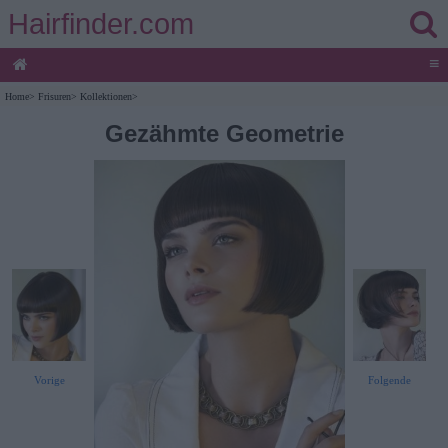
Hairfinder.com
≡
Home
>
Frisuren
>
Kollektionen
>
Gezähmte Geometrie
Vorige
Folgende