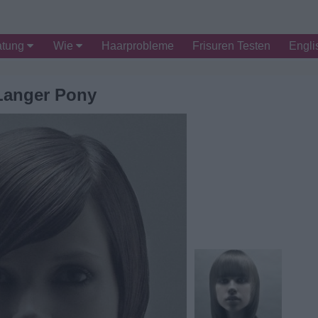
atung
Wie
Haarprobleme
Frisuren Testen
Engli
Langer Pony