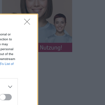
sonal or
ection to
ou may
 personal
out of the
 downstream
B’s List of