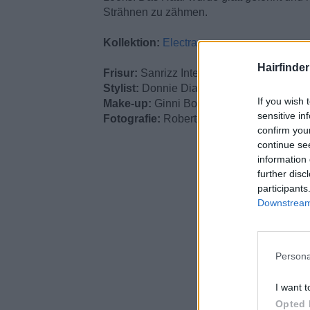
Strähnen zu zähmen.
Kollektion:
Electra
Hairfinde
Frisur:
Sanrizz International Artistic Team
Stylist:
Donnie Diamond
If you wish 
Make-up:
Ginni Bogado
sensitive in
Fotografie:
Roberto Aguilar
confirm you
continue se
information 
further disc
participants
Downstream 
Persona
I want t
Opted 