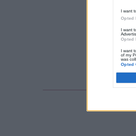
I want t
Opted 
I want 
Advertis
Opted 
I want t
of my P
was col
Opted 