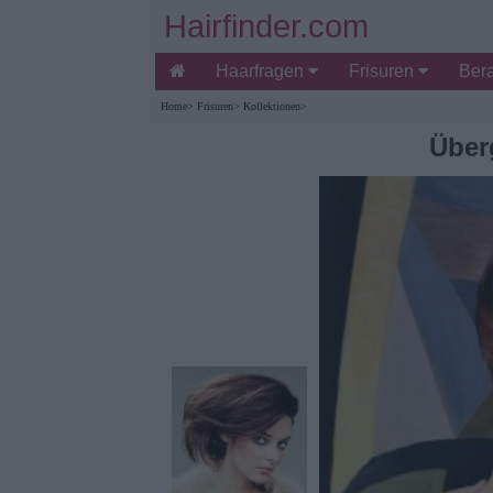
Hairfinder.com
Haarfragen
Frisuren
Ber
Home
>
Frisuren
>
Kollektionen
>
Über