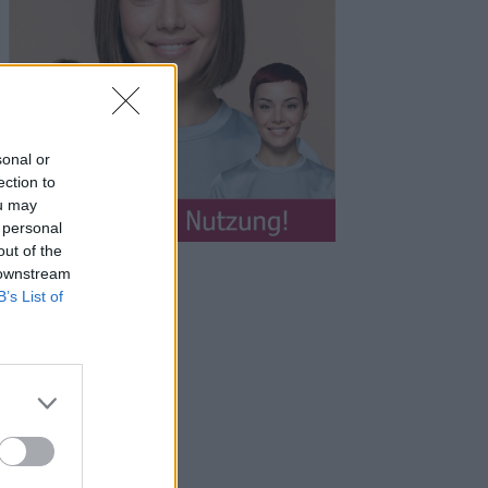
sonal or
ection to
ou may
 personal
out of the
 downstream
B’s List of