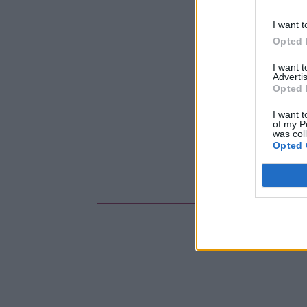
I want t
Opted 
I want 
Advertis
Opted 
I want t
of my P
was col
Opted 