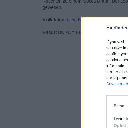
Kirschton zu einem Mocca Braun. Der Look
gewesen.
Kollektion:
New Bohemia
Hairfinde
Frisur:
BUNDY BUNDY Artistic Team
If you wish 
sensitive in
confirm you
continue se
information 
further disc
participants
Downstream 
Persona
I want t
Opted 