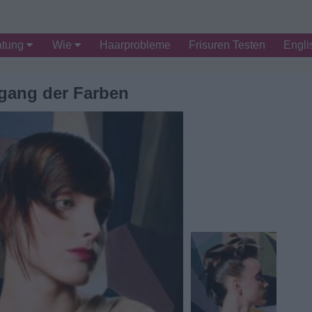
atung
Wie
Haarprobleme
Frisuren Testen
Engli
gang der Farben