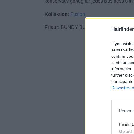
konservativ genug für jedes Business Umf
Kollektion:
Fusion
Frisur:
BUNDY BUNDY Artistic Team
Hairfinde
If you wish 
sensitive in
confirm you
continue se
information 
further disc
participants
Downstream 
Persona
I want t
Opted 