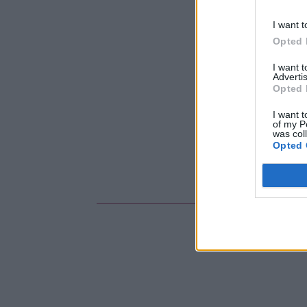
I want t
Opted 
I want 
Advertis
Opted 
I want t
of my P
was col
Opted 