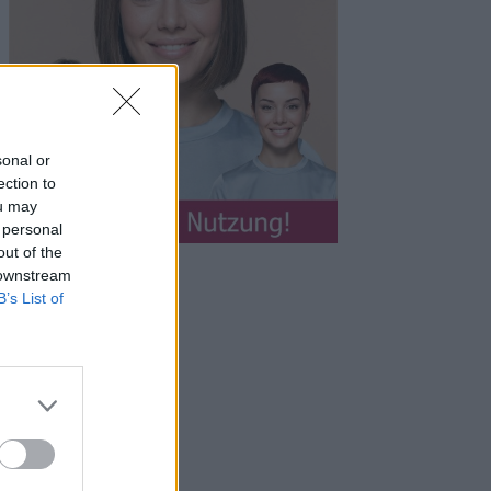
sonal or
ection to
ou may
 personal
out of the
 downstream
B’s List of