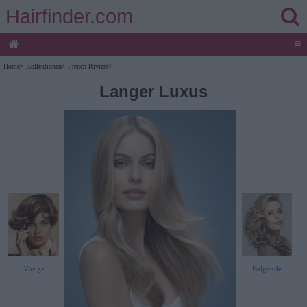
Hairfinder.com
≡
Home
>
Kollektionen
>
French Riviera
>
Langer Luxus
Vorige
Folgende