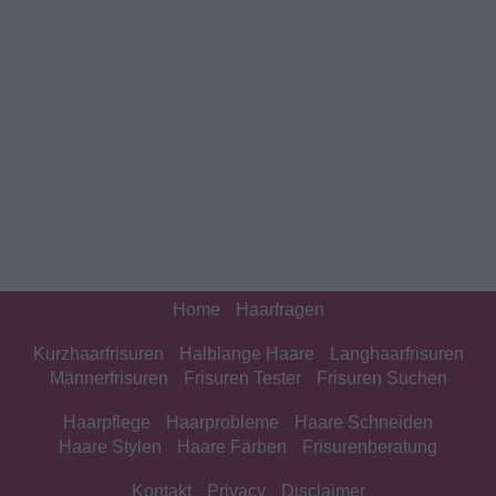
Home
Haarfragen
Kurzhaarfrisuren
Halblange Haare
Langhaarfrisuren
Männerfrisuren
Frisuren Tester
Frisuren Suchen
Haarpflege
Haarprobleme
Haare Schneiden
Haare Stylen
Haare Färben
Frisurenberatung
Kontakt
Privacy
Disclaimer