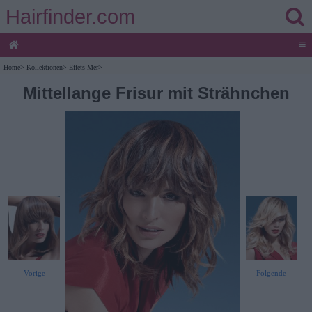
Hairfinder.com
≡
Home
>
Kollektionen
>
Effets Mer
>
Mittellange Frisur mit Strähnchen
Vorige
Folgende