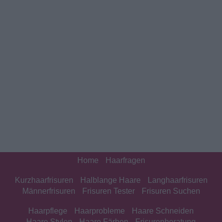
Home
Haarfragen
Kurzhaarfrisuren
Halblange Haare
Langhaarfrisuren
Männerfrisuren
Frisuren Tester
Frisuren Suchen
Haarpflege
Haarprobleme
Haare Schneiden
Haare Stylen
Haare Färben
Frisurenberatung