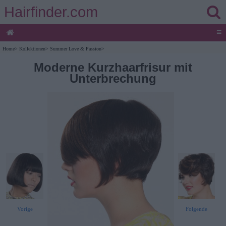
Hairfinder.com
≡
Home
>
Kollektionen
>
Summer Love & Passion
>
Moderne Kurzhaarfrisur mit
Unterbrechung
Vorige
Folgende