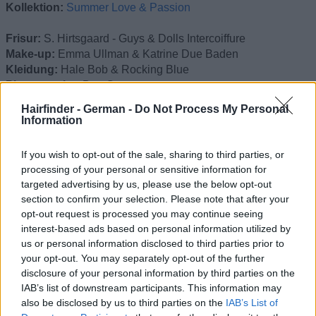
Kollektion:
Summer Love & Passion
Frisur:
S. Hirtsgaard - Guys & Dolls Intercoiffure
Make-up:
Emma Ullman & Katrine Due Baden
Kleidung:
Hale Bob & Rocking Blue
Photography:
Bert Goeman
Hairfinder - German -
Do Not Process My Personal
Mehr zum Thema:
Kurzhaarfrisuren
Information
If you wish to opt-out of the sale, sharing to third parties, or
processing of your personal or sensitive information for
targeted advertising by us, please use the below opt-out
section to confirm your selection. Please note that after your
opt-out request is processed you may continue seeing
interest-based ads based on personal information utilized by
us or personal information disclosed to third parties prior to
your opt-out. You may separately opt-out of the further
disclosure of your personal information by third parties on the
IAB’s list of downstream participants. This information may
also be disclosed by us to third parties on the
IAB’s List of