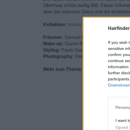
Oberhaar schön wellig fällt. Etwas Volum
aber der intensive Glanz und die dunkelbr
Kollektion:
Indian Summer
Hairfinde
Frisuren:
Samuel Rocher Team
If you wish 
Make-up:
Gianni Ribeiro
sensitive in
Styling:
Paulo Gomes
confirm you
Photography:
Pedro Pacheco
continue se
information 
Mehr zum Thema:
Männerfrisuren
further disc
participants
Downstream 
Persona
I want t
Opted 