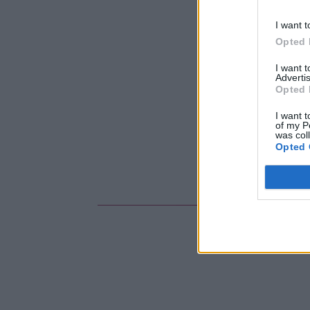
I want t
Opted 
I want 
Advertis
Opted 
I want t
of my P
was col
Opted 