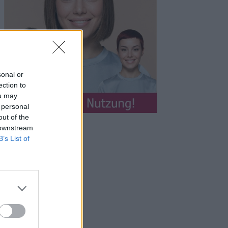
sonal or
ection to
ou may
 personal
out of the
 downstream
B’s List of