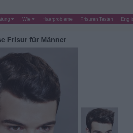
atung
Wie
Haarprobleme
Frisuren Testen
Engli
e Frisur für Männer