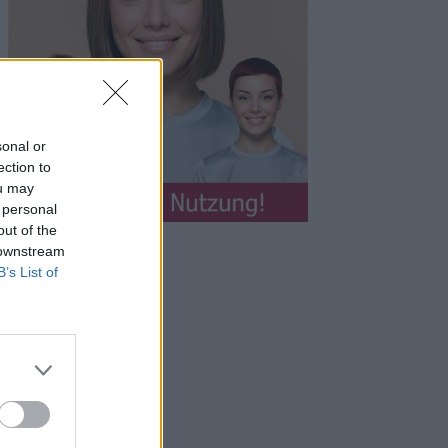
sonal or
ection to
ou may
 personal
out of the
 downstream
B’s List of