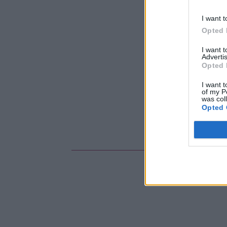
I want t
Opted 
I want 
Advertis
Opted 
I want t
of my P
was col
Opted 