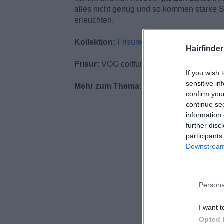
alles nicht genug und so kommen starke St
erleuchten.
Kollektion:
Frisuren für Frühling und So
Hairfinde
Frisur:
VOG coiffure
If you wish 
sensitive in
Mehr zum Thema:
Langhaarfrisuren
confirm you
continue se
information 
further disc
participants
Downstream 
Persona
I want t
Opted 