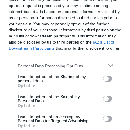
opt-out request is processed you may continue seeing
Schritt 3:
Schneide die Haare erst noch kürzer, wenn dir das
interest-based ads based on personal information utilized by
Gefühl und die neue Leichtigkeit gefallen.
us or personal information disclosed to third parties prior to
your opt-out. You may separately opt-out of the further
Dieser schrittweise Weg gibt dir genügend Zeit, dich an jede
disclosure of your personal information by third parties on the
neue Länge zu gewöhnen und in Ruhe herauszufinden, was
IAB’s list of downstream participants. This information may
am besten zu deiner Gesichtsform und deinem Typ passt.
also be disclosed by us to third parties on the
IAB’s List of
Downstream Participants
that may further disclose it to other
Vertrau auf dein Bauchgefühl. Es gibt nicht den einen,
third parties.
universellen Moment, in dem jede Frau plötzlich „bereit“ für
Personal Data Processing Opt Outs
kurze Haare ist. Manche wissen es von einer Sekunde auf
die andere, während andere viel Zeit zum Nachdenken und
I want to opt-out of the Sharing of my
Abwägen brauchen. Der richtige Zeitpunkt ist genau der, an
personal data.
dem du dich auf die Veränderung freust, dich mit der
Opted In
Entscheidung wohlfühlst und Lust auf einen neuen Look
I want to opt-out of the Sale of my
hast. Haare wachsen wieder nach – aber das neue
Personal Data.
Selbstbewusstsein, das du gewinnst, wenn du dich für eine
Opted In
Frisur entscheidest, die sich absolut nach dir anfühlt, ist
I want to opt-out of processing my
diesen Schritt allemal wert!
Personal Data for Targeted Advertising.
Opted In