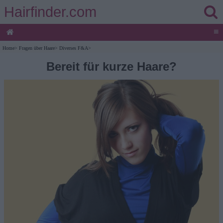
Hairfinder.com
≡
Home
>
Fragen über Haare
>
Diverses F&A
>
Bereit für kurze Haare?