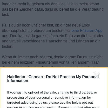
innerlich mehr begeistert als ängstigt, ist das meist schon
das beste Zeichen dafür, dass du bereit für die Veränderung
bist.
Falls du dir noch unsicher bist, ob dir der neue Look
überhaupt steht, probiere am besten mal
eine Frisuren-App
aus. Dort kannst du ganz einfach ein Foto von dir hochladen
und virtuell verschiedene Haarschnitte und Längen an dir
testen.
Wenn du immer noch zögerst, denke daran: Du musst nicht
bei einem einzigen Friseurtermin von taillenlangem Haar
direkt zum ultrakurzen Pixie-Cut wechseln. Vielen Frauen
fällt der Übergang in kleinen Schritten deutlich leichter:
Hairfinder - German -
Do Not Process My Personal
Information
Schritt 1:
Starte erst einmal mit einer schönen,
schulterlangen Frisur (wie zum Beispiel einem Long Bob).
If you wish to opt-out of the sale, sharing to third parties, or
processing of your personal or sensitive information for
Schritt 2:
Gehe beim nächsten Friseurbesuch zu einem
targeted advertising by us, please use the below opt-out
klassischen, kinnlangen Bob über.
section to confirm your selection. Please note that after your