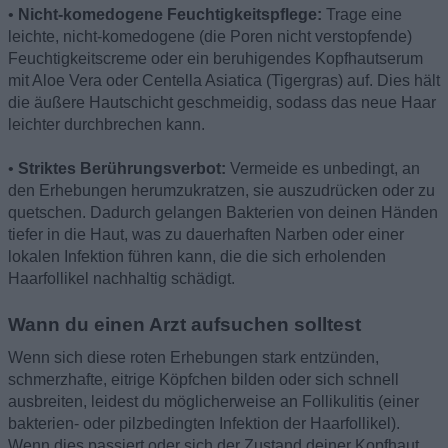
•
Nicht-komedogene Feuchtigkeitspflege:
Trage eine
leichte, nicht-komedogene (die Poren nicht verstopfende)
Feuchtigkeitscreme oder ein beruhigendes Kopfhautserum
mit Aloe Vera oder Centella Asiatica (Tigergras) auf. Dies hält
die äußere Hautschicht geschmeidig, sodass das neue Haar
leichter durchbrechen kann.
•
Striktes Berührungsverbot:
Vermeide es unbedingt, an
den Erhebungen herumzukratzen, sie auszudrücken oder zu
quetschen. Dadurch gelangen Bakterien von deinen Händen
tiefer in die Haut, was zu dauerhaften Narben oder einer
lokalen Infektion führen kann, die die sich erholenden
Haarfollikel nachhaltig schädigt.
Wann du einen Arzt aufsuchen solltest
Wenn sich diese roten Erhebungen stark entzünden,
schmerzhafte, eitrige Köpfchen bilden oder sich schnell
ausbreiten, leidest du möglicherweise an Follikulitis (einer
bakterien- oder pilzbedingten Infektion der Haarfollikel).
Wenn dies passiert oder sich der Zustand deiner Kopfhaut