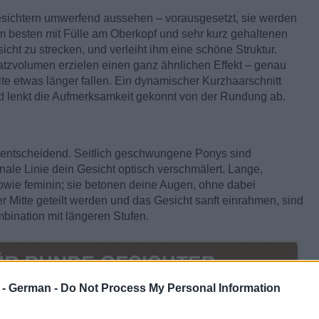
sichtern umwerfend aussehen – vorausgesetzt, sie werden
t am besten mit Fülle am Oberkopf und sehr kurz gehaltenen
sicht zu strecken, und verleiht ihm eine schöne Struktur.
atzvolumen erzielen einen ganz ähnlichen Effekt – genau
te etwas länger fallen. Ein dynamischer Kurzhaarschnitt
d lenkt die Aufmerksamkeit gekonnt von der Rundung ab.
 entscheidend. Seitlich geschwungene Ponys sind
nale Linie dein Gesicht optisch verschmälert. Lange,
wie feminin; sie betonen deine Augen, ohne dabei
r Mitte geteilt werden und das Gesicht sanft einrahmen, sind
bination mit längeren Stufen.
r - German -
Do Not Process My Personal Information