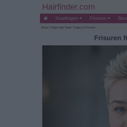
Hairfinder.com
Haarfragen
Frisuren
Ber
Home
>
Fragen über Haare
>
Fragen zu Frisuren
>
Frisuren f