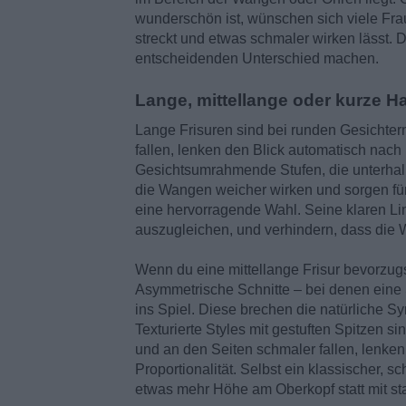
wunderschön ist, wünschen sich viele Frau
streckt und etwas schmaler wirken lässt. D
entscheidenden Unterschied machen.
Lange, mittellange oder kurze H
Lange Frisuren sind bei runden Gesichtern 
fallen, lenken den Blick automatisch nach
Gesichtsumrahmende Stufen, die unterhalb
die Wangen weicher wirken und sorgen für
eine hervorragende Wahl. Seine klaren Lin
auszugleichen, und verhindern, dass die W
Wenn du eine mittellange Frisur bevorzugst,
Asymmetrische Schnitte – bei denen eine S
ins Spiel. Diese brechen die natürliche S
Texturierte Styles mit gestuften Spitzen s
und an den Seiten schmaler fallen, lenken
Proportionalität. Selbst ein klassischer, s
etwas mehr Höhe am Oberkopf statt mit st