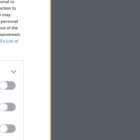
sonal or
ection to
ou may
 personal
out of the
 downstream
B’s List of