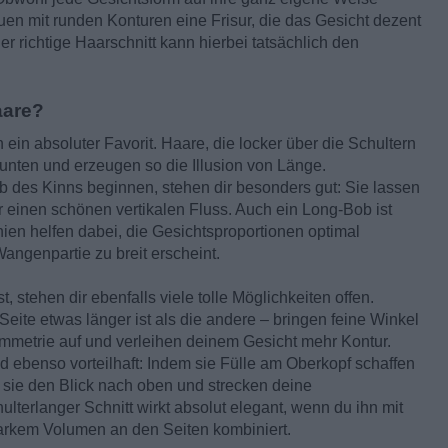
en mit runden Konturen eine Frisur, die das Gesicht dezent
er richtige Haarschnitt kann hierbei tatsächlich den
aare?
ein absoluter Favorit. Haare, die locker über die Schultern
 unten und erzeugen so die Illusion von Länge.
 des Kinns beginnen, stehen dir besonders gut: Sie lassen
 einen schönen vertikalen Fluss. Auch ein Long-Bob ist
ien helfen dabei, die Gesichtsproportionen optimal
angenpartie zu breit erscheint.
 stehen dir ebenfalls viele tolle Möglichkeiten offen.
eite etwas länger ist als die andere – bringen feine Winkel
ymmetrie auf und verleihen deinem Gesicht mehr Kontur.
ind ebenso vorteilhaft: Indem sie Fülle am Oberkopf schaffen
 sie den Blick nach oben und strecken deine
chulterlanger Schnitt wirkt absolut elegant, wenn du ihn mit
arkem Volumen an den Seiten kombiniert.