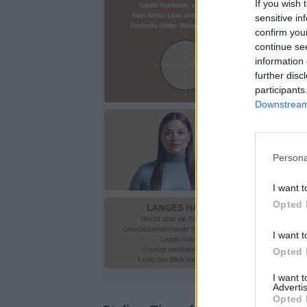
If you wish 
sensitive in
confirm you
continue se
information 
further disc
participants
Downstream 
Persona
I want t
Opted 
I want t
Opted 
I want 
Advertis
Opted 