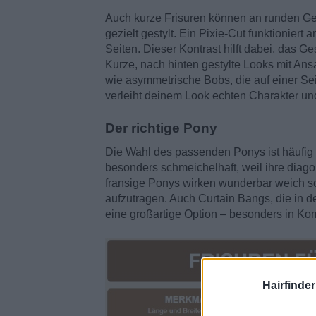
Auch kurze Frisuren können an runden Ge
gezielt gestylt. Ein Pixie-Cut funktionier
Seiten. Dieser Kontrast hilft dabei, das Ge
Kurze, nach hinten gestylte Looks mit Ans
wie asymmetrische Bobs, die auf einer Sei
verleiht deinem Look echten Charakter un
Der richtige Pony
Die Wahl des passenden Ponys ist häufig
besonders schmeichelhaft, weil ihre diago
fransige Ponys wirken wunderbar weich so
aufzutragen. Auch Curtain Bangs, die in de
eine großartige Option – besonders in Kom
Hairfinde