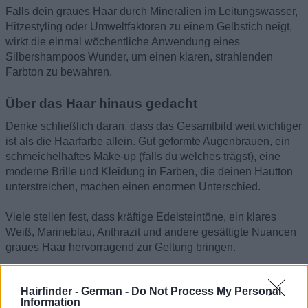
Falls dein graues Haar durch Mineralien im Leitungswasser,
Hitzestyling oder Umweltfaktoren zu einem Gelbstich neigt,
wirkt die einmal wöchentliche Anwendung eines
Silbershampoos Wunder, um einen klaren, strahlenden
Farbton zu bewahren.
Über das Haar hinaus gedacht
Denke schließlich daran, dass das Gesamtbild weit wichtiger
ist als die Haarfarbe allein. Gut geformte Augenbrauen, ein
schmeichelhaftes Make-up (falls du welches trägst), eine
moderne Brille und Kleidung in Farben, die deinen Hautton
unterstreichen, machen einen enormen Unterschied.
Viele stellen fest, dass kräftige Edelsteintöne, ein klares
Weiß, Marineblau, Anthrazit und andere gesättigte Nuancen
graues Haar hervorragend zur Geltung bringen.
Deinen Look stolz annehmen
Hairfinder - German -
Do Not Process My Personal
Das Ziel ist nicht, dein graues Haar krampfhaft zu
Information