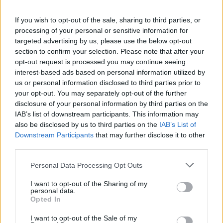
kaschieren. Es geht darum, es mit demselben
Selbstbewusstsein und derselben Aufmerksamkeit für
If you wish to opt-out of the sale, sharing to third parties, or
Schnitt, Textur und Stil zu tragen, wie du es bei jeder
processing of your personal or sensitive information for
anderen Haarfarbe tun würdest.
targeted advertising by us, please use the below opt-out
section to confirm your selection. Please note that after your
Wenn der Schnitt schmeichelhaft ist, das Haar gesund und
opt-out request is processed you may continue seeing
gepflegt wirkt und der Gesamtlook zeitgemäß ist, wirkt kurzes
interest-based ads based on personal information utilized by
us or personal information disclosed to third parties prior to
graues Haar ausdrucksstark, elegant und rundum modern.
your opt-out. You may separately opt-out of the further
disclosure of your personal information by third parties on the
©Hairfinder.com
IAB’s list of downstream participants. This information may
also be disclosed by us to third parties on the
IAB’s List of
Siehe auch:
Noch mehr Fragen zu graues Haar
Downstream Participants
that may further disclose it to other
third parties.
Personal Data Processing Opt Outs
I want to opt-out of the Sharing of my
personal data.
Opted In
I want to opt-out of the Sale of my