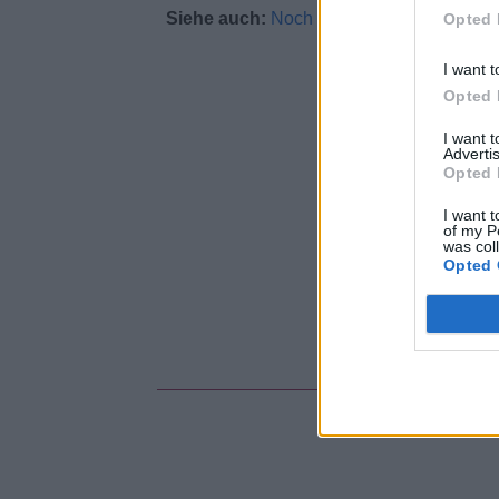
Siehe auch:
Noch mehr Fragen zu Haarau
Opted 
I want t
Opted 
I want 
Advertis
Opted 
I want t
of my P
was col
Opted 