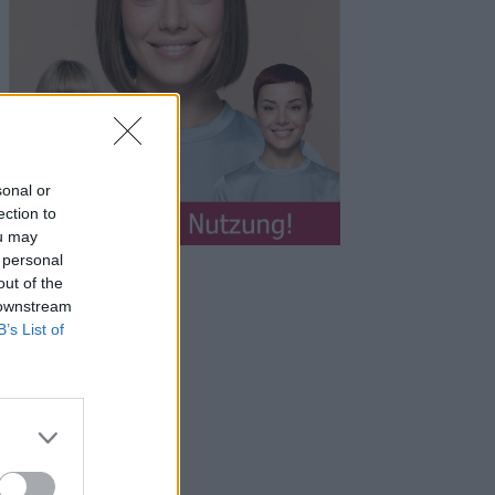
sonal or
ection to
ou may
 personal
out of the
 downstream
B’s List of