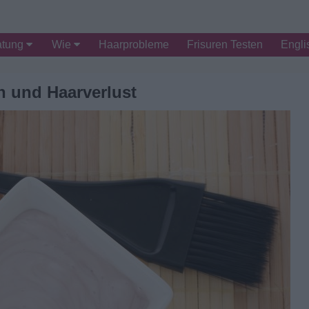
atung
Wie
Haarprobleme
Frisuren Testen
Engli
n und Haarverlust