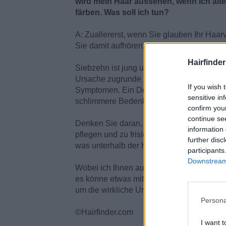
wird mein Haar aussehen, wenn ich älte
färben. Was soll ich tun?
A: Zuallererst, wenn Sie glauben Ihr Ha
Sie damit aufhören; Punkt.
Hairfinde
Siebzehn ist jung um Haarverlust zu haben
Ursache zugrunde liegt. Machen Sie einen
If you wish 
Symptomen. Ein Dermatologe kann am best
sensitive in
schlimmere Bedenken über Ihren Haarausf
confirm you
continue se
Denken Sie daran, daß ein Kosmetologe liz
information 
pflegen und zu frisieren, aber Stylisten d
further disc
was unterhalb der Hautoberfläche liegt.
participants
Downstream 
Wobei ich Ihnen aus reiner Logik heraus 
es könne etwas mit Ihrem Haarausfall zu 
um die wirkliche Ursache zu finden.
Persona
©Hairfinder.com
I want t