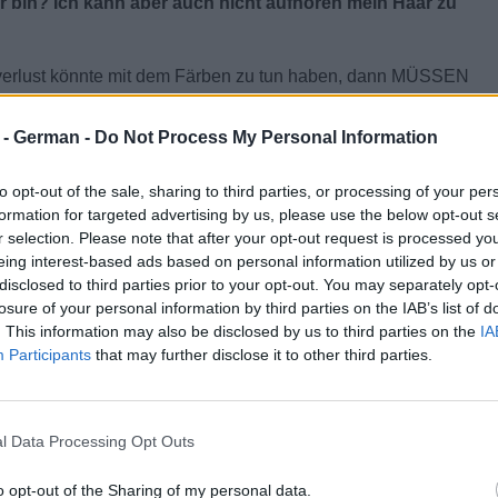
r bin? Ich kann aber auch nicht aufhören mein Haar zu
arverlust könnte mit dem Färben zu tun haben, dann MÜSSEN
r - German -
Do Not Process My Personal Information
 und sie sollten sicher stellen, daß dem keine medizinische
 Termin bei einem Hautarzt und erzählen Sie ihm von den
to opt-out of the sale, sharing to third parties, or processing of your per
en eine Ursache für Ihr Problem finden und mögliche
formation for targeted advertising by us, please use the below opt-out s
all ausschliessen.
r selection. Please note that after your opt-out request is processed y
eing interest-based ads based on personal information utilized by us or
ensiert und ausgebildet ist um Ihnen zu helfen Ihr Haar zu
disclosed to third parties prior to your opt-out. You may separately opt-
ürfen keine Diagnosen stellen oder Behandlungen für alles,
losure of your personal information by third parties on the IAB’s list of
. This information may also be disclosed by us to third parties on the
IA
Participants
that may further disclose it to other third parties.
raten kann mit dem Färben aufzuhören, wenn Sie vermuten
tun haben, dann sollten Sie dennoch einen Arzt besuchen
l Data Processing Opt Outs
o opt-out of the Sharing of my personal data.