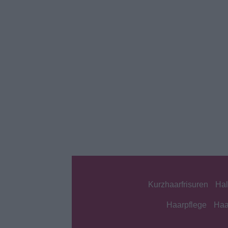
Kurzhaarfrisuren
Hal
Haarpflege
Haa