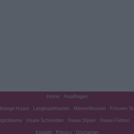
Home
Haarfragen
blange Haare
Langhaarfrisuren
Männerfrisuren
Frisuren Te
rprobleme
Haare Schneiden
Haare Stylen
Haare Färben
Kontakt
Privacy
Disclaimer