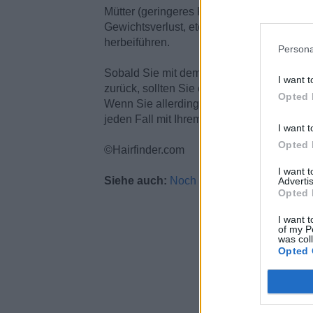
Mütter (geringeres Krebsrisiko, weniger C
Gewichtsverlust, etc.), aber es kann gleic
herbeiführen.
Persona
Sobald Sie mit dem Stillen aufhören und 
I want t
zurück, sollten Sie eine stufenweise Verb
Opted 
Wenn Sie allerdings befürchte, es könnten
jeden Fall mit Ihrem Arzt sprechen.
I want t
Opted 
©Hairfinder.com
I want 
Siehe auch:
Noch mehr Fragen zu Dünne
Advertis
Opted 
I want t
of my P
was col
Opted 