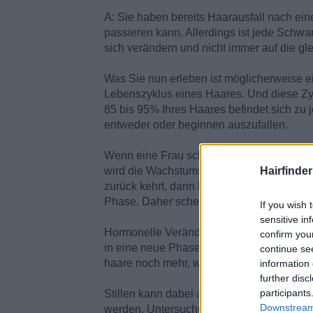
A: Sie haben bereits Haarausfall nach ei
passieren kann. Allerdings ist jede Schw
sich verändern und nicht immer auf die gl
Was Sie nun erleben ist möglicherweise ei
Lebenszyklus eines Haares. Und diese Zyk
85 bis 95% Ihres Haares befindet sich zu
entweder oder beginnen auszufallen.
Wenn eine Frau schwanger ist und sogar e
wird die Wachstumszeit verlängert. Wenn
Hairfinde
zurück kehrt, dann beginnen die Haare, di
Phase. Daher scheint es, als würden mehr
If you wish 
sensitive in
Hormonelle Veränderungen dieser Art kön
confirm you
in eine neue Phase ihres Lebenszyklus üb
continue se
haare noch mehr, wobei alles einfach mi
information 
further disc
participants
Stillen kann dabei auch eine Rolle spielen
Downstream 
werden. Untersuchungen fanden heraus, daß