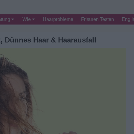
atung
Wie
Haarprobleme
Frisuren Testen
Engli
, Dünnes Haar & Haarausfall