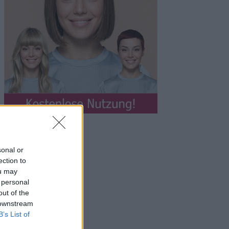
sonal or
ection to
ou may
 personal
out of the
 downstream
B’s List of