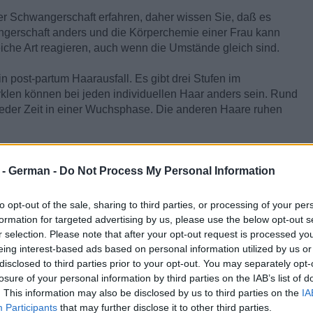
ner Schwangerschaft erfahren, daher wissen Sie, daß es
angerschaft anders und die Körperchemie einer Frau kann
eiche Art reagieren, auch wenn die Umstände gleich sind.
n post-partum Haarausfall. Es gibt drei Stufen im
len können bei jeden individuellen Haar anders sein. Rund
 jeder Zeit in einer Wuchsphase. Die anderen Haare ruhen
inige Zeit danach, sind die Östrogen Werte erhöht. Dadurch
 das Östrogen zu den Werten vor der Schwangerschaft
r - German -
Do Not Process My Personal Information
e bereits hätten ausfallen sollen den Übergang in die neue
 Haare auf einmal ausfallen.
to opt-out of the sale, sharing to third parties, or processing of your per
formation for targeted advertising by us, please use the below opt-out s
nen auch bewirken, daß Haare vor dem normalen Zeitpunkt
r selection. Please note that after your opt-out request is processed y
ergehen. Dadurch erhöht sich die Anzahl der verlorenen
eing interest-based ads based on personal information utilized by us or
t Timing zusammenhängen kann.
disclosed to third parties prior to your opt-out. You may separately opt-
losure of your personal information by third parties on the IAB’s list of
. This information may also be disclosed by us to third parties on the
IA
, da dadurch die Östrogenwerte der Mutter verringert
Participants
that may further disclose it to other third parties.
 stillen extreme Vorteile für Babies hat und auch für deren