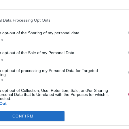
hance für Postpartum Depression , schnellerer
hzeitig einen verstärkten post-partum Haarausfall
l Data Processing Opt Outs
Ihre Hormone kehren wieder zu ihren normalen Werten
o opt-out of the Sharing of my personal data.
esserung Ihres Haares zu seiner normalen Dichte feststellen.
In
 ernsthaftere Ursachen vorhanden sein, dann sollten Sie auf
o opt-out of the Sale of my Personal Data.
In
to opt-out of processing my Personal Data for Targeted
ndes und Feines Haar
ing.
In
o opt-out of Collection, Use, Retention, Sale, and/or Sharing
ersonal Data that Is Unrelated with the Purposes for which it
lected.
Out
CONFIRM