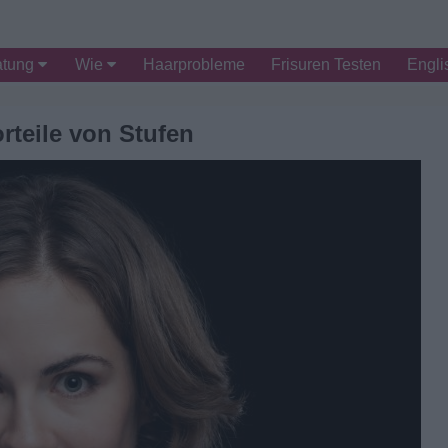
atung
Wie
Haarprobleme
Frisuren Testen
Engli
orteile von Stufen