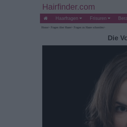
Hairfinder.com
Haarfragen
Frisuren
Ber
Home
>
Fragen über Haare
>
Fragen zu Haare schneiden
>
Die V