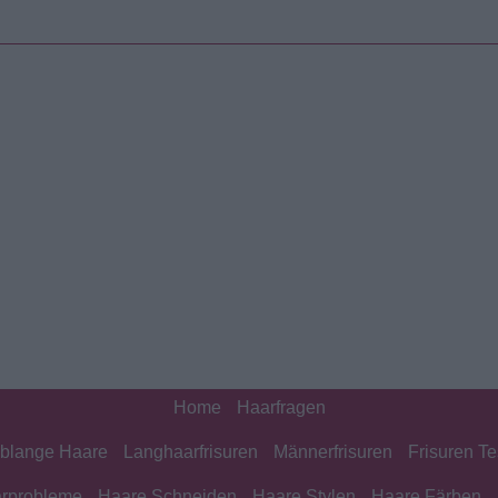
Home
Haarfragen
blange Haare
Langhaarfrisuren
Männerfrisuren
Frisuren Te
rprobleme
Haare Schneiden
Haare Stylen
Haare Färben