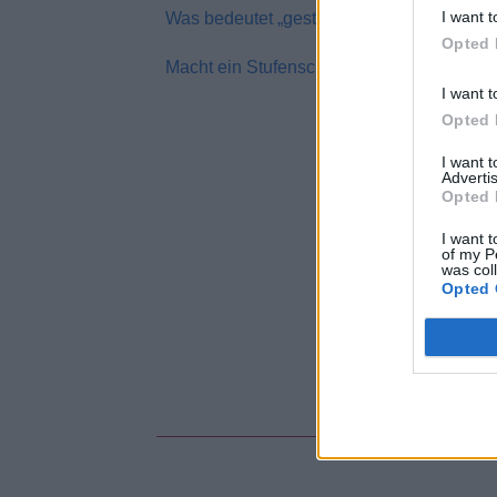
I want t
Was bedeutet „gestuft“ für Stylisten?
Opted 
Macht ein Stufenschnitt mein Haar pflegel
I want t
Opted 
I want 
Advertis
Opted 
I want t
of my P
was col
Opted 