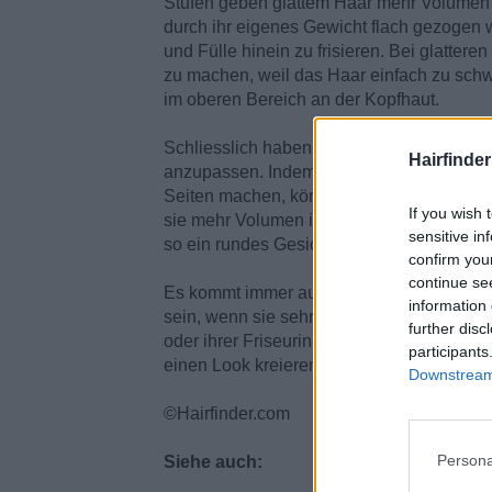
Stufen geben glattem Haar mehr Volumen 
durch ihr eigenes Gewicht flach gezogen 
und Fülle hinein zu frisieren. Bei glattere
zu machen, weil das Haar einfach zu schwe
im oberen Bereich an der Kopfhaut.
Schliesslich haben sie auch die Möglichkei
Hairfinde
anzupassen. Indem sie mehr Volumen im Haa
Seiten machen, können sie zum Beispiel 
If you wish 
sie mehr Volumen in den oberen Bereich d
sensitive in
so ein rundes Gesicht schmaler erscheine
confirm you
continue se
Es kommt immer auf die Bedürfnisse des I
information 
sein, wenn sie sehr fein strukturiertes Haa
further disc
oder ihrer Friseurin über die Bedürfnisse
participants
einen Look kreieren, der ihr volles, wunde
Downstream 
©Hairfinder.com
Persona
Siehe auch: