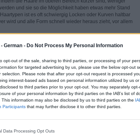
indem die Haare im oberen Bereich kürzer sind, weniger
werden und sie so die Möglichkeit haben etwas mehr Stand
n Haartypen ist es oft schwiergig Locken oder Kurven haltbar
r wird und alle Form schnell wieder heraus zieht, vor allem
t mit den Stufen ihre Frisur besser der Form ihres Gesichts
r - German -
Do Not Process My Personal Information
r gestalten, die Frisur damit breiter und voller an den
ein schmales Gesicht mehr oval erscheinen lassen. Wenn
to opt-out of the sale, sharing to third parties, or processing of your per
er Frisur durch Stufen einarbeiten können, dann können sie
formation for targeted advertising by us, please use the below opt-out s
n lassen.
r selection. Please note that after your opt-out request is processed y
eing interest-based ads based on personal information utilized by us or
ndividuums an. Stufen könnten NICHT das Richtige für sie
disclosed to third parties prior to your opt-out. You may separately opt-
r und ein ovales Gesicht haben. Sie sollten mit ihrem Friseur
losure of your personal information by third parties on the IAB’s list of
 ihrer spezifischen Gesichtsform reden und so zusammen
. This information may also be disclosed by us to third parties on the
IA
rschönes Potential heraus bringt.
Participants
that may further disclose it to other third parties.
l Data Processing Opt Outs