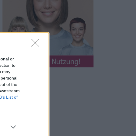
sonal or
ection to
ou may
 personal
out of the
 downstream
B’s List of