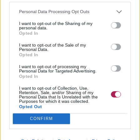
anders sein? Aber sie sind anders und müssen nicht das
Gleiche wie alle anderen tun!
Personal Data Processing Opt Outs
6. Aus Spass!
I want to opt-out of the Sharing of my
personal data.
Opted In
Dies ist sehr verständlich, vor allem wenn man eine
künstlerische Ader hat und Farben mag. Es gab eine Zeit, in
I want to opt-out of the Sale of my
der ich mein Haar in Pink oder in Lavendel trug. Allerding um
Personal Data.
Opted In
zu einem sexy Silberfuchs zu werden, sollten sie das Pink
fallen lassen und das Silber betonen.
I want to opt-out of processing my
Personal Data for Targeted Advertising.
Opted In
I want to opt-out of Collection, Use,
Retention, Sale, and/or Sharing of my
Personal Data that Is Unrelated with the
Purposes for which it was collected.
Opted Out
CONFIRM