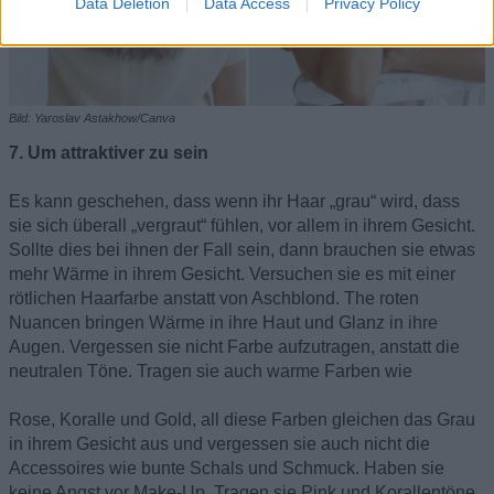
Data Deletion
Data Access
Privacy Policy
Bild: Yaroslav Astakhow/Canva
7. Um attraktiver zu sein
Es kann geschehen, dass wenn ihr Haar „grau“ wird, dass
sie sich überall „vergraut“ fühlen, vor allem in ihrem Gesicht.
Sollte dies bei ihnen der Fall sein, dann brauchen sie etwas
mehr Wärme in ihrem Gesicht. Versuchen sie es mit einer
rötlichen Haarfarbe anstatt von Aschblond. The roten
Nuancen bringen Wärme in ihre Haut und Glanz in ihre
Augen. Vergessen sie nicht Farbe aufzutragen, anstatt die
neutralen Töne. Tragen sie auch warme Farben wie
Rose, Koralle und Gold, all diese Farben gleichen das Grau
in ihrem Gesicht aus und vergessen sie auch nicht die
Accessoires wie bunte Schals und Schmuck. Haben sie
keine Angst vor Make-Up. Tragen sie Pink und Korallentöne