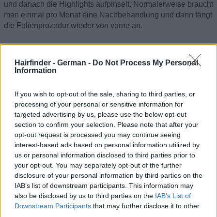
und danach die Highlights aufpinselt. Normalerweise braucht
man einmal pro Monat eine Nachbehandlung und dann fängt
die Folienprozedur wieder von vorne an.
Vergessen sie nicht, dass Färben keine „eine Größe passt
allen“ Lösung ist. Am Anfang sollte immer eine gute Beratung
Hairfinder - German -
Do Not Process My Personal
und gute Kommunikation stehen. Es gibt so viele, die immer
Information
wieder die falsche Farbe in ihrem Haar haben und auf dem
absolut unpassenden Haarschnitt bestehen, wenn es ihnen
If you wish to opt-out of the sale, sharing to third parties, or
doch gar nichts bringt, sondern von ihrer Schönheit ablenkt
processing of your personal or sensitive information for
(mehr dazu später). Das ist nicht der Fehler der Friseure, weil
targeted advertising by us, please use the below opt-out
diese ja wollen, dass sie mit ihrer Frisur udn Farbe super
section to confirm your selection. Please note that after your
aussehen. Der neue Trend unserer Zeit ist nun endlich, dass
opt-out request is processed you may continue seeing
man mit silbernen Haaren super gut aussieht. Fragen sie
interest-based ads based on personal information utilized by
sich selbst, wie sehe ich mich selbst und wie will ich mich
us or personal information disclosed to third parties prior to
sehen?
your opt-out. You may separately opt-out of the further
disclosure of your personal information by third parties on the
5. Um anderen zu gefallen
IAB’s list of downstream participants. This information may
also be disclosed by us to third parties on the
IAB’s List of
Downstream Participants
that may further disclose it to other
Ihre Familie und ihre Freunde tun es, warum sollten sie
third parties.