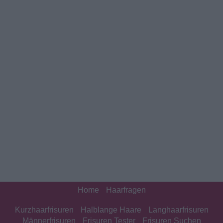
Home
Haarfragen
Kurzhaarfrisuren
Halblange Haare
Langhaarfrisuren
Männerfrisuren
Frisuren Tester
Frisuren Suchen