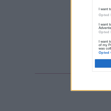
I want t
Opted 
I want 
Advertis
Opted 
I want t
of my P
was col
Opted 