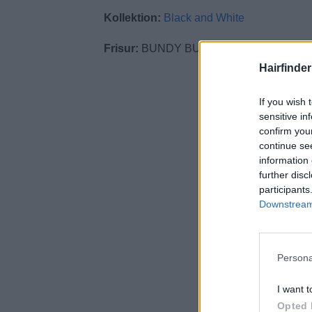
Kollektion:
Black and White
Frisur:
BUNDY BUNDY Artistic Team
Hairfinde
If you wish 
sensitive in
confirm you
continue se
information 
further disc
participants
Downstream 
Persona
I want t
Opted 