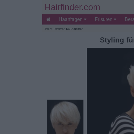
Hairfinder.com
Haarfragen
Frisuren
Ber
Home
>
Frisuren
>
Kollektionen
>
Styling f