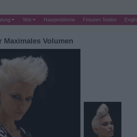
atung
Wie
Haarprobleme
Frisuren Testen
Engli
ür Maximales Volumen