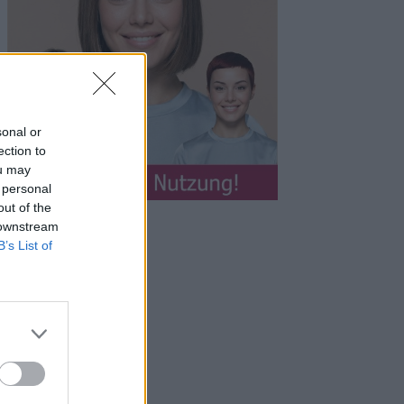
sonal or
ection to
ou may
 personal
out of the
 downstream
B’s List of