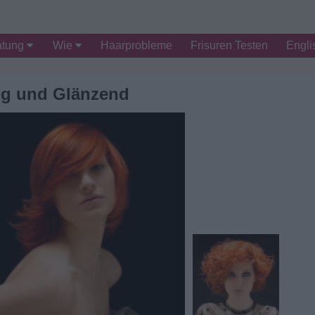
atung
Wie
Haarprobleme
Frisuren Testen
Engli
ig und Glänzend