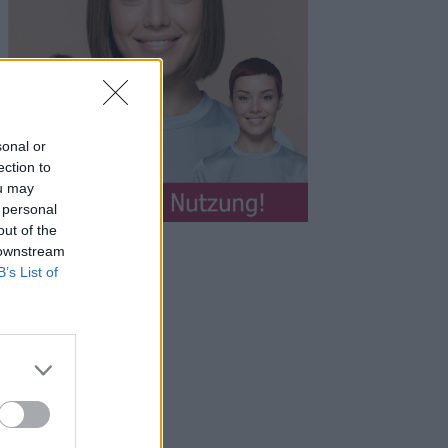
sonal or
ection to
ou may
 personal
out of the
 downstream
B’s List of