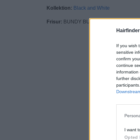
Kollektion:
Black and White
Frisur:
BUNDY BUNDY Artistic Team
Hairfinde
If you wish 
sensitive in
confirm you
continue se
information 
further disc
participants
Downstream 
Persona
I want t
Opted 