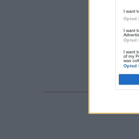
I want t
Opted 
I want 
Advertis
Opted 
I want t
of my P
was col
Opted 