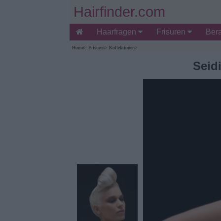
Hairfinder.com
Haarfragen
Frisuren
Ber
Home
>
Frisuren
>
Kollektionen
>
Seid