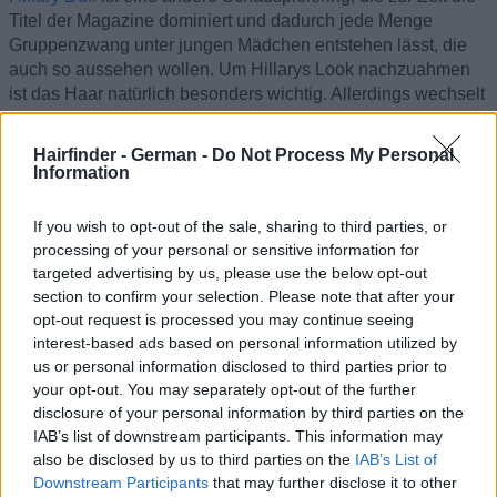
Titel der Magazine dominiert und dadurch jede Menge
Gruppenzwang unter jungen Mädchen entstehen lässt, die
auch so aussehen wollen. Um Hillarys Look nachzuahmen
ist das Haar natürlich besonders wichtig. Allerdings wechselt
Miss Duff ihre Frisure so oft wie ihre Jeans, worüber sich die
Haarindustrie ganz besonders freut.
Hairfinder - German -
Do Not Process My Personal
Information
Hillary bevorzugt blond und Horden von Teenagern lassen
sich die Haare bleichen, was viel Pflege mit sich bringt und
If you wish to opt-out of the sale, sharing to third parties, or
auf Dauer auch nicht billig ist. Es ist daher kein Wunder, dass
processing of your personal or sensitive information for
es so vielen Salons auch in dieser Zeit der Rezession „gut“
targeted advertising by us, please use the below opt-out
geht und sie ihre Preise sogar immer noch erhöhen können!
section to confirm your selection. Please note that after your
opt-out request is processed you may continue seeing
Ausnahmen der „Regel“
interest-based ads based on personal information utilized by
us or personal information disclosed to third parties prior to
Wenn manche Teenager sich entscheiden bei der
your opt-out. You may separately opt-out of the further
allgemeinen Hysterie nicht mitzumachen und ihr Aussehen,
disclosure of your personal information by third parties on the
dabei vor allem ihr Haar nicht dem Gruppendruck zu
IAB’s list of downstream participants. This information may
also be disclosed by us to third parties on the
IAB’s List of
unterwerfen, stehen sie oft alleine da. Jugendliche mit rotem,
Downstream Participants
that may further disclose it to other
lockigem oder ganz besonders dickem Haar sind oft in einer