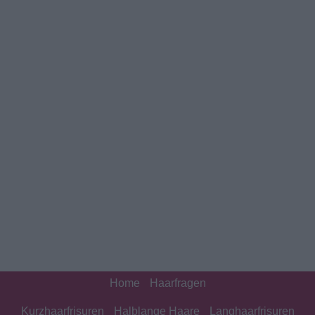
Home
Haarfragen
Kurzhaarfrisuren
Halblange Haare
Langhaarfrisuren