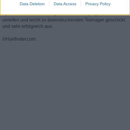
Data Deletion
Data Access
Privacy Policy
Die launische Welt der Mode und Stars erkennt diesen
Zyklus und nutzt diese Eigenschaften der jungen, emotional
unreifen und leicht zu beeindruckenden Teenager geschickt
und sehr erfolgreich aus.
©Hairfinder.com