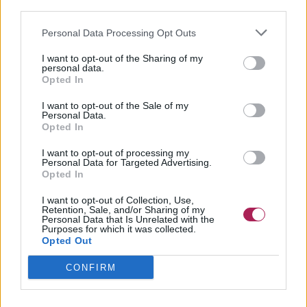
third parties.
schwierigen Situation und haben es nicht leicht ihr Haar dem
gegenwärtigen Trend bei ihren Freunden und Freundinnen
Personal Data Processing Opt Outs
anzupassen. Diese Teenager erleiden oft den stärksten
Druck von anderen.
I want to opt-out of the Sharing of my
personal data.
Opted In
Offiziell sind Jugendliche 7 Jahre lang Teenager, eine lange
Zeit von 13 bis 20, in der sich die Persönlichkeit beträchtlich
I want to opt-out of the Sale of my
verändern kann. Nahe an den 20 ist eine Person vielleicht
Personal Data.
Opted In
weniger geneigt egal welcher Art von Druck nachzugeben
als noch mit 13 oder 14, vor allem da sie dann schon mehr
I want to opt-out of processing my
Selbstbewusstsein und ein Gefühl der Unabhängigkeit hat.
Personal Data for Targeted Advertising.
Opted In
Wenn Teenager zu Erwachsenen werden, verliert sich
I want to opt-out of Collection, Use,
langsam das Begehren wie ihre Freunde aussehen zu
Retention, Sale, and/or Sharing of my
müssen, was mehr oder weniger direkt seine Wurzeln in
Personal Data that Is Unrelated with the
Purposes for which it was collected.
Hollywood hat. Der Ruf nach Individualität wird immer stärker
Opted Out
und damit kommt auch ein Abschied vom Gruppendruck.
Aber danach kommen wieder neue Generationen, die alle
CONFIRM
eine Art von Gruppenzwang durchleben, was sich immer am
stärksten bei der Frisur ausdrückt.